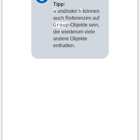
Tipp:
a
b
und/oder
können
auch Referenzen auf
Group
-Objekte sein,
die wiederum viele
andere Objekte
enthalten.