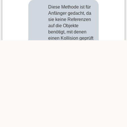
Diese Methode ist für
Anfänger gedacht, da
sie keine Referenzen
auf die Objekte
benötigt, mit denen
einen Kollision geprüft
werden soll. Sie hat
den großen Nachteil,
dass keine
Einschränkung auf
bestimmte Objekttypen
gemacht werden kann,
z.B. „Werte nur die
Kollision mit Enemies
aus, nicht mit anderen
Objekten“. Damit
Anfänger auch
letzteres
zustandebringen
können, gibt es