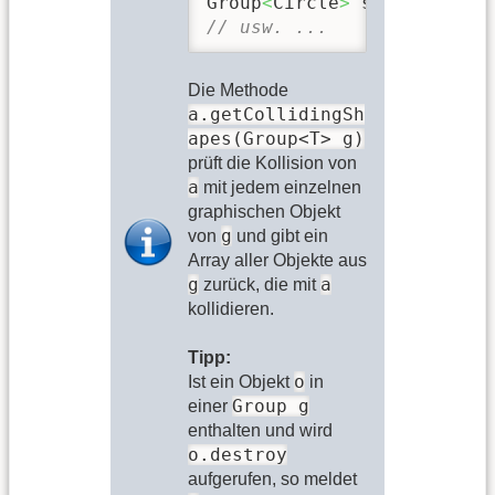
Group
<
Circle
>
 stars 
=
new
 
// usw. ...
Die Methode
a.getCollidingSh
apes(Group<T> g)
prüft die Kollision von
a
mit jedem einzelnen
graphischen Objekt
g
von
und gibt ein
Array aller Objekte aus
g
a
zurück, die mit
kollidieren.
Tipp:
o
Ist ein Objekt
in
Group g
einer
enthalten und wird
o.destroy
aufgerufen, so meldet