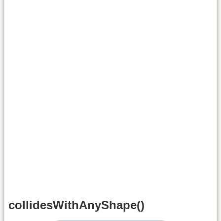
collidesWithAnyShape()