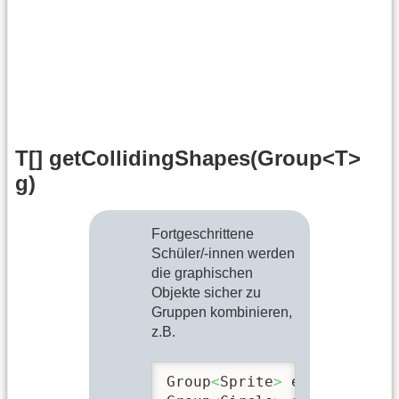
T[] getCollidingShapes(Group<T>
g)
Fortgeschrittene
Schüler/-innen werden
die graphischen
Objekte sicher zu
Gruppen kombinieren,
z.B.
Group
<
Sprite
>
 enemies 
=
ne