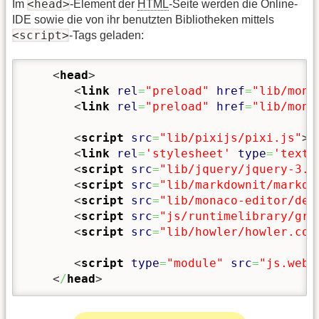
<head>
Im
-Element der
HTML
-Seite werden die Online-
IDE sowie die von ihr benutzten Bibliotheken mittels
<script>
-Tags geladen:
<
head
>
<
link
rel
=
"preload"
href
=
"lib/mona
<
link
rel
=
"preload"
href
=
"lib/mona
<
script
src
=
"lib/pixijs/pixi.js"
><
<
link
rel
=
'stylesheet'
type
=
'text/
<
script
src
=
"lib/jquery/jquery-3.3
<
script
src
=
"lib/markdownit/markdo
<
script
src
=
"lib/monaco-editor/dev
<
script
src
=
"js/runtimelibrary/gra
<
script
src
=
"lib/howler/howler.cor
<
script
type
=
"module"
src
=
"js.webp
<
/
head
>