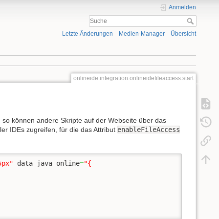
Anmelden
Letzte Änderungen
Medien-Manager
Übersicht
onlineide:integration:onlineidefileaccess:start
 so können andere Skripte auf der Webseite über das
ler IDEs zugreifen, für die das Attribut
enableFileAccess
5px"
 data-java-online
=
"{