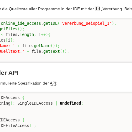
t die Quelltexte aller Programme in der IDE mit der
id
„Vererbung_Beisp
.
online_ide_access
.
getIDE
(
'Vererbung_Beispiel_1'
)
;
getFiles
(
)
;
 
<
 files.
length
;
 i
++
)
{
les
[
i
]
;
Name: '
+
 file.
getName
(
)
)
;
Quelltext:'
+
 file.
getText
(
)
)
;
der API
ormulierte Spezifikation der
API
:
IDEAccess 
{
tring
)
:
 SingleIDEAccess 
|
undefined
;
IDEAccess 
{
IDEFileAccess
[
]
;