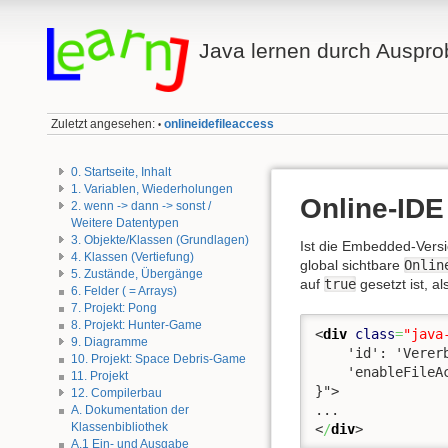
Java lernen durch Auspro
Zuletzt angesehen:
onlineidefileaccess
•
0. Startseite, Inhalt
1. Variablen, Wiederholungen
Online-IDE
2. wenn -> dann -> sonst /
Weitere Datentypen
3. Objekte/Klassen (Grundlagen)
Ist die Embedded-Vers
4. Klassen (Vertiefung)
global sichtbare
Onlin
5. Zustände, Übergänge
auf
true
gesetzt ist, al
6. Felder ( = Arrays)
7. Projekt: Pong
8. Projekt: Hunter-Game
<
div
class
=
"java
9. Diagramme
    'id': 'Verer
10. Projekt: Space Debris-Game
    'enableFileA
11. Projekt
}"
>
12. Compilerbau
A. Dokumentation der
Klassenbibliothek
<
/
div
>
A.1 Ein- und Ausgabe