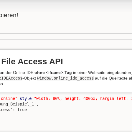
bieren!
 File Access API
ion der Online-IDE
ohne <iframe>-Tag
in einer Webseite eingebunden,
eIDEAccess
-Objekt
window.online_ide_access
auf die Quelltexte al
so
-online"
style
=
"width: 80%; height: 400px; margin-left: 
bung_Beispiel_1',
ccess': true