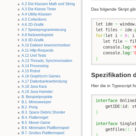
A.2 Die Klassen Math und String
Das folgende Skript gib
A.3 Die Klasse Timer
A.4 Utility-Klassen
A.5 Collections
let ide 
=
 window
A.6 2D-Grafik
let files 
=
 ide.
A.7 Spieleprogrammierung
A.8 Netzwerkspiele
for
(
let i 
=
0
;
 i
A.9 3D-Grafik
   let file 
=
 fi
A.10 Dateien lesen/schreiben
   console.
log
(
'
A.11 Http-Requests
   console.
log
(
'
A.12 Unit Tests
}
A.13 Threads, Synchronisation
A.14 Processing
A.15 Robot
Spezifikation 
A.16 Graphics'n Games
A.17 Datenbankverbindung
Hier die in Typescript f
A.18 Java Kara
A.19 Java Hamster
B. Beispielprojekte
interface
 Online
B.1. Minesweeper
    getIDE
(
id
:
 s
B.2. Pong
}
B.3. Space Debris Shooter
B.4. Flattervogel
B.5. Mover-Game
interface
 Single
B.6. Minimales Plattformspiel
    getFiles
(
)
:
 
B.7. Großes Plattformspiel
}