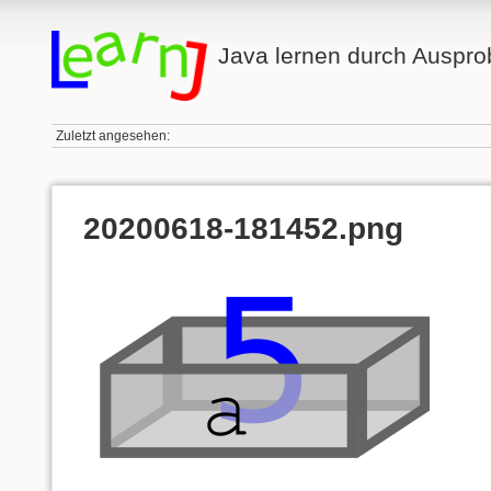
Java lernen durch Auspro
Zuletzt angesehen:
20200618-181452.png