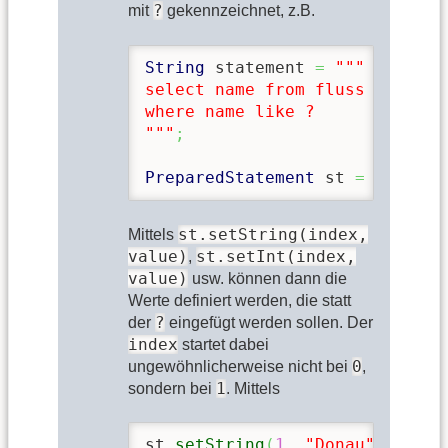
?
mit
gekennzeichnet, z.B.
String
 statement 
=
""
"

select name from fluss 

where name like ?

"
""
;
PreparedStatement
 st 
=
 c.
prepa
st.setString(index,
Mittels
value)
st.setInt(index,
,
value)
usw. können dann die
Werte definiert werden, die statt
?
der
eingefügt werden sollen. Der
index
startet dabei
0
ungewöhnlicherweise nicht bei
,
1
sondern bei
. Mittels
st.
setString
(
1
, 
"Donau"
)
;
//