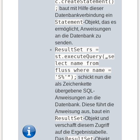
c.createStatement()
;
baut mit Hilfe dieser
Datenbankverbindung ein
Statement
-Objekt, das es
ermöglicht, Anweisungen
an die Datenbank zu
senden.
ResultSet rs =
st.executeQuery(„se
lect name from
fluss where name =
'S%'“);
schickt nun die
als Zeichenkette
übergebene SQL-
Anweisungen an die
Datenbank. Diese führt die
Anweisung aus, baut ein
ResultSet
-Objekt und
verschafft diesem Zugriff
auf die Ergebnistabelle.
ResultSet
Das
-Objekt