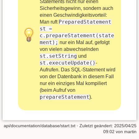
Statements nicht nur einen
Sicherheitsgewinn, sondern auch
einen Geschwindigkeitsvorteil:
PreparedStatement
Man ruft
st =
c.prepareStatement(state
ment);
nur ein Mal auf, gefolgt
von vielen abwechselnden
st.setString
und
st.executeUpdate()
-
Aufrufen. Das SQL-Statement wird
von der Datenbank in diesem Fall
nur ein einziges Mal kompiliert
(beim Aufruf von
prepareStatement
).
api/documentation/database/start.txt
· Zuletzt geändert:
2025/04/25
09:02
von
martin