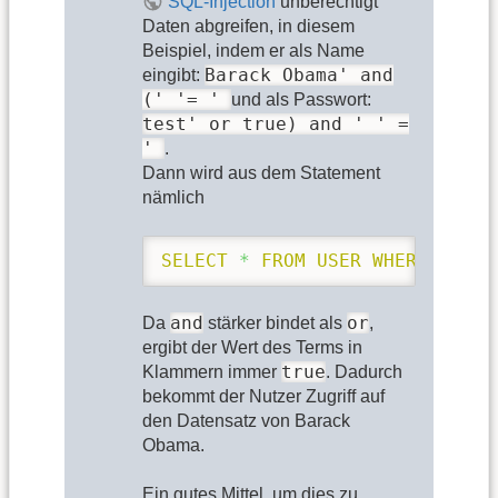
SQL-Injection
unberechtigt
Daten abgreifen, in diesem
Beispiel, indem er als Name
Barack Obama' and
eingibt:
(' '= '
und als Passwort:
test' or true) and ' ' =
'
.
Dann wird aus dem Statement
nämlich
SELECT
*
FROM
USER
WHERE
 name 
and
or
Da
stärker bindet als
,
ergibt der Wert des Terms in
true
Klammern immer
. Dadurch
bekommt der Nutzer Zugriff auf
den Datensatz von Barack
Obama.
Ein gutes Mittel, um dies zu