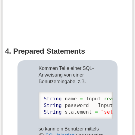
4. Prepared Statements
Kommen Teile einer SQL-
Anweisung von einer
Benutzereingabe, z.B.
String
 name 
=
 Input.
readString
String
 password 
=
 Input.
readSt
String
 statement 
=
"select * f
so kann ein Benutzer mittels