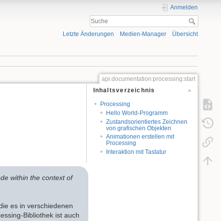
Anmelden
Letzte Änderungen
Medien-Manager
Übersicht
api:documentation:processing:start
Inhaltsverzeichnis
Processing
Hello World-Programm
Zustandsorientiertes Zeichnen
von grafischen Objekten
Animationen erstellen mit
Processing
Interaktion mit Tastatur
de within the context of
die es in verschiedenen
essing-Bibliothek ist auch