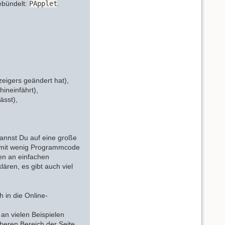
ebündelt:
PApplet
.
,
eigers geändert hat),
ineinfährt),
ässt),
annst Du auf eine große
, mit wenig Programmcode
den an einfachen
lären, es gibt auch viel
h in die Online-
an vielen Beispielen
 oberen Bereich der Seite