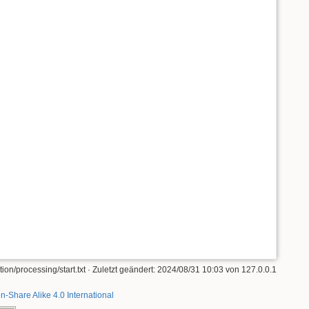
ion/processing/start.txt
· Zuletzt geändert:
2024/08/31 10:03
von
127.0.0.1
on-Share Alike 4.0 International