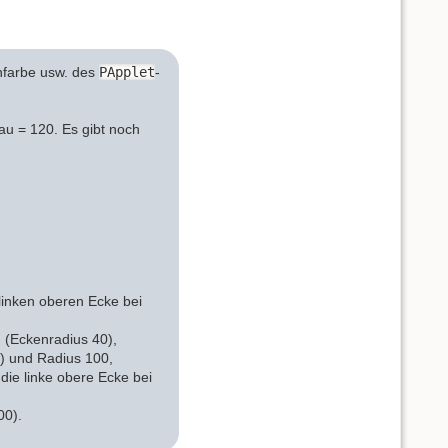
nfarbe usw. des
PApplet
-
lau = 120. Es gibt noch
linken oberen Ecke bei
 (Eckenradius 40),
0) und Radius 100,
die linke obere Ecke bei
00).