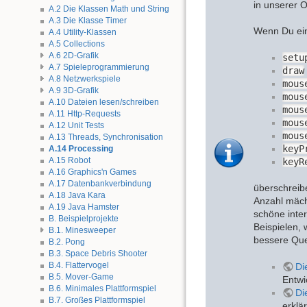
in unserer 
A.2 Die Klassen Math und String
A.3 Die Klasse Timer
Wenn Du ein
A.4 Utility-Klassen
A.5 Collections
A.6 2D-Grafik
setu
A.7 Spieleprogrammierung
draw
A.8 Netzwerkspiele
mous
A.9 3D-Grafik
mous
A.10 Dateien lesen/schreiben
mous
A.11 Http-Requests
mous
A.12 Unit Tests
mous
A.13 Threads, Synchronisation
keyP
A.14 Processing
A.15 Robot
keyR
A.16 Graphics'n Games
A.17 Datenbankverbindung
überschreib
A.18 Java Kara
Anzahl mäch
A.19 Java Hamster
schöne inter
B. Beispielprojekte
Beispielen, 
B.1. Minesweeper
bessere Que
B.2. Pong
B.3. Space Debris Shooter
B.4. Flattervogel
Di
B.5. Mover-Game
Entwi
B.6. Minimales Plattformspiel
Di
B.7. Großes Plattformspiel
erklä