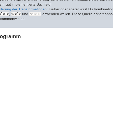
ehr gut implementierte Suchfeld!
klärung der Transformationen
: Früher oder später wirst Du Kombinati
slate
,
scale
und
rotate
anwenden wollen. Diese Quelle erklärt anha
usammenwirken.
Programm