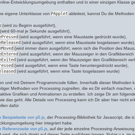
Online-Entwicklungsumgebung enthalten und in einer einzigen Klasse g
e eigene Unterklasse von
PApplet
ableitest, kannst Du die Methoden
p
(wird zu Beginn ausgeführt),
(wird 60-mal je Sekunde ausgeführt),
ePressed
(wird ausgeführt, wenn eine Maustaste gedrückt wurde),
eReleased
(wird ausgeführt, wenn eine Maustaste losgelassen wurde)
eMoved
(wird immer dann ausgeführt, wenn sich die Position des Mausz
eEntered
(wird ausgeführt, wenn der Mauszeiger in den Grafikbereich h
eExited
(wird ausgeführt, wenn der Mauszeiger den Grafikbereich verl
ressed
(wird ausgeführt, wenn eine Taste heruntergedrückt wurde),
eleased
(wird ausgeführt, wenn eine Taste losgelassen wurde)
en und mit Deinem Programmcode füllen. Innerhalb dieser Methoden k
tiger Methoden von Processing zugreifen, die es Dir einfach machen
aktive Grafiken und Animationen zu erstellen. Ich zeige Dir am folgen
wie das geht. Alle Details von Processing kann ich Dir aber hier nicht erk
llen dafür
e Beispielseite von p5.js
, der Processing-Bibliothek für Javascript, die ic
cklungsumgebung hier integriert habe.
e Referenzseite von p5.js
, auf der jede einzelne Processing-Anweisung 
rt wird, die sich direkt auf dieser Seite ausführen lassen. Nutze v.a. im