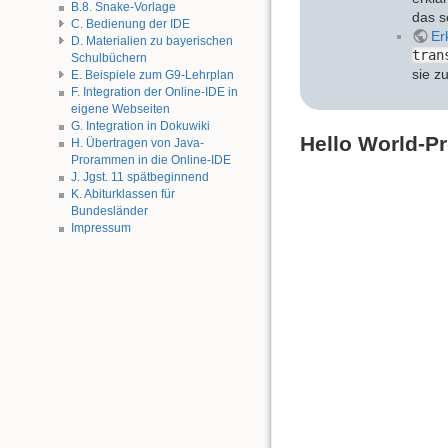
B.8. Snake-Vorlage
das s
C. Bedienung der IDE
Er
D. Materialien zu bayerischen
tran
Schulbüchern
sie z
E. Beispiele zum G9-Lehrplan
F. Integration der Online-IDE in
eigene Webseiten
G. Integration in Dokuwiki
Hello World-
H. Übertragen von Java-
Prorammen in die Online-IDE
J. Jgst. 11 spätbeginnend
K. Abiturklassen für
Bundesländer
Impressum