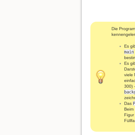
Die Program
kennengelern
Es gi
main
besti
Es gi
Darst
viele
einfa
300) 
back
zeich
Das
Beim 
Figur
Füllf