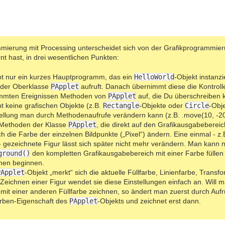
mierung mit Processing unterscheidet sich von der Grafikprogrammier
t hast, in drei wesentlichen Punkten:
bt nur ein kurzes Hauptprogramm, das ein
HelloWorld
-Objekt instanz
der Oberklasse
PApplet
aufruft. Danach übernimmt diese die Kontroll
mmten Ereignissen Methoden von
PApplet
auf, die Du überschreiben 
bt keine grafischen Objekte (z.B.
Rectangle
-Objekte oder
Circle
-Obje
ellung man durch Methodenaufrufe verändern kann (z.B. .move(10, -20)
 Methoden der Klasse
PApplet
, die direkt auf den Grafikausgabeberei
ch die Farbe der einzelnen Bildpunkte („Pixel“) ändern. Eine einmal - z.B
- gezeichnete Figur lässt sich später nicht mehr verändern. Man kann 
ground()
den kompletten Grafikausgabebereich mit einer Farbe füllen
nen beginnen.
PApplet
-Objekt „merkt“ sich die aktuelle Füllfarbe, Linienfarbe, Transf
Zeichnen einer Figur wendet sie diese Einstellungen einfach an. Will m
 mit einer anderen Füllfarbe zeichnen, so ändert man zuerst durch Auf
arben-Eigenschaft des
PApplet
-Objekts und zeichnet erst dann.