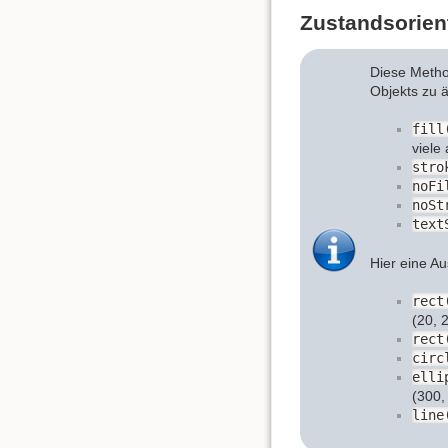
Zustandsorien
Diese Metho
Objekts zu 
fill
viele
stro
noFi
noSt
text
Hier eine A
rect
(20, 
rect
circ
elli
(300,
line