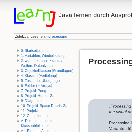
Java lernen durch Auspro
Zuletzt angesehen:
processing
•
0. Startseite, Inhalt
1. Variablen, Wiederholungen
Processin
2. wenn -> dann -> sonst /
Weitere Datentypen
3. Objekte/Klassen (Grundlagen)
4. Klassen (Vertiefung)
5. Zustände, Übergänge
6. Felder ( = Arrays)
7. Projekt: Pong
8. Projekt: Hunter-Game
9. Diagramme
10. Projekt: Space Debris-Game
„Processing 
11. Projekt
the visual ar
12. Compilerbau
A. Dokumentation der
Processing 
Klassenbibliothek
Varianten fü
A.1 Ein- und Ausgabe