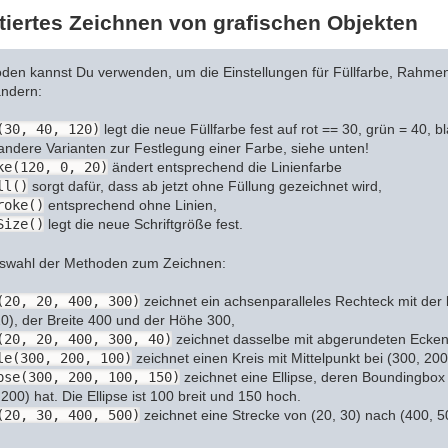
tiertes Zeichnen von grafischen Objekten
den kannst Du verwenden, um die Einstellungen für Füllfarbe, Rahme
ändern:
(30, 40, 120)
legt die neue Füllfarbe fest auf rot == 30, grün = 40, b
 andere Varianten zur Festlegung einer Farbe, siehe unten!
ke(120, 0, 20)
ändert entsprechend die Linienfarbe
ll()
sorgt dafür, dass ab jetzt ohne Füllung gezeichnet wird,
roke()
entsprechend ohne Linien,
Size()
legt die neue Schriftgröße fest.
uswahl der Methoden zum Zeichnen:
(20, 20, 400, 300)
zeichnet ein achsenparalleles Rechteck mit der 
20), der Breite 400 und der Höhe 300,
(20, 20, 400, 300, 40)
zeichnet dasselbe mit abgerundeten Ecken
le(300, 200, 100)
zeichnet einen Kreis mit Mittelpunkt bei (300, 20
pse(300, 200, 100, 150)
zeichnet eine Ellipse, deren Boundingbox 
 200) hat. Die Ellipse ist 100 breit und 150 hoch.
(20, 30, 400, 500)
zeichnet eine Strecke von (20, 30) nach (400, 5