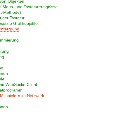
von Objekten
f Maus- und Tastaturereignisse
ct-Methode)
 der Tastatur
etzte Grafikobjekte
Hintergrund
e
ammierung
erung
ng
be
omen
ele
nd WebSocketClient
hatprogramm
Mitspielern im Netzwerk
onen