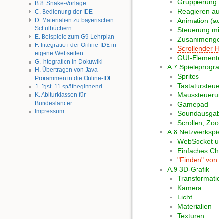
Gruppierung 
B.8. Snake-Vorlage
Reagieren au
C. Bedienung der IDE
D. Materialien zu bayerischen
Animation (a
Schulbüchern
Steuerung mit
E. Beispiele zum G9-Lehrplan
Zusammenges
F. Integration der Online-IDE in
Scrollender 
eigene Webseiten
GUI-Element
G. Integration in Dokuwiki
A.7 Spieleprogr
H. Übertragen von Java-
Sprites
Prorammen in die Online-IDE
Tastatursteu
J. Jgst. 11 spätbeginnend
Maussteueru
K. Abiturklassen für
Bundesländer
Gamepad
Impressum
Soundausga
Scrollen, Zo
A.8 Netzwerkspi
WebSocket u
Einfaches C
"Finden" von 
A.9 3D-Grafik
Transformati
Kamera
Licht
Materialien
Texturen