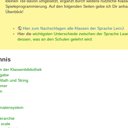
kleinen Teil davon umgesetzt, ergänzt durch weitere nützliche Klas
Spieleprogrammierung. Auf den folgenden Seiten gebe ich Dir anhand
Überblick!
Hier zum Nachschlagen alle Klassen der Sprache LernJ.
Hier die
wichtigsten Unterschiede zwischen der Sprache Le
dessen, was an den Schulen gelehrt wird.
hnis
 der Klassenbibliothek
sgabe
Math und String
imer
en
inatensystem
erarchie
 scale