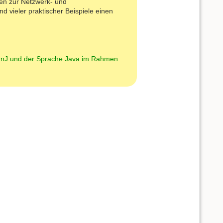
sen zur Netzwerk- und
 vieler praktischer Beispiele einen
arnJ und der Sprache Java im Rahmen