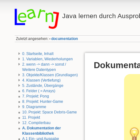
Java lernen durch Auspro
Zuletzt angesehen:
documentation
•
0. Startseite, Inhalt
1. Variablen, Wiederholungen
Dokumentat
2. wenn -> dann -> sonst /
Weitere Datentypen
3. Objekte/Klassen (Grundlagen)
4. Klassen (Vertiefung)
5. Zustände, Übergänge
6. Felder ( = Arrays)
7. Projekt: Pong
8. Projekt: Hunter-Game
9. Diagramme
10. Projekt: Space Debris-Game
11. Projekt
12. Compilerbau
A. Dokumentation der
Klassenbibliothek
A.1 Ein- und Ausgabe