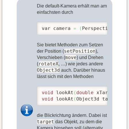
Die default-Kamera erhält man am
einfachsten durch
var camera 
=
(
PerspectiveCamer
Sie bietet Methoden zum Setzen
setPosition
der Position (
),
move
Verschieben (
) und Drehen
rotateX
(
, …) wie jedes andere
Object3d
auch. Darüber hinaus
lässt sich mit den Methoden
void
 lookAt
(
double
 xTarget, 
do
void
 lookAt
(
Object3d target, V
die Blickrichtung ändern. Dabei ist
target
das Objekt, zu dem die
Kamera hinsehen soll (alternativ