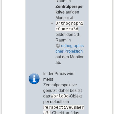
Raum in
Zentralperspe
ktive
auf den
Monitor ab
Orthographi
cCamera3d
bildet den 3d-
Raum in
orthographis
cher Projektion
auf den Monitor
ab.
In der Praxis wird
meist
Zentralperspektive
genutzt, daher besitzt
World3d
das
-Objekt
per default ein
PerspectiveCamer
a3d
-Objekt, auf das