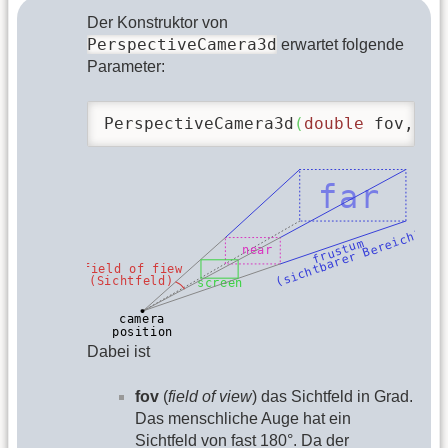
Der Konstruktor von
PerspectiveCamera3d
erwartet folgende
Parameter:
PerspectiveCamera3d
(
double
 fov, 
do
Dabei ist
fov
(
field of view
) das Sichtfeld in Grad.
Das menschliche Auge hat ein
Sichtfeld von fast 180°. Da der