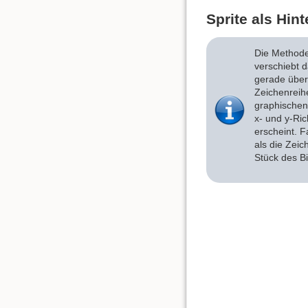
Sprite als Hin
Die Method
verschiebt 
gerade überd
Zeichenreih
graphischen 
x- und y-Ric
erscheint. F
als die Zeic
Stück des B