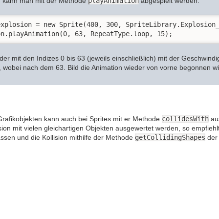
n kann man mit der Methode
playAnimation
abgespielt werden.
xplosion = new Sprite(400, 300, SpriteLibrary.Explosion_
on.playAnimation(0, 63, RepeatType.loop, 15);
ilder mit den Indizes 0 bis 63 (jeweils einschließlich) mit der Geschwindi
 wobei nach dem 63. Bild die Animation wieder von vorne begonnen wi
Grafikobjekten kann auch bei Sprites mit er Methode
collidesWith
aus
lision mit vielen gleichartigen Objekten ausgewertet werden, so empfie
en und die Kollision mithilfe der Methode
getCollidingShapes
der