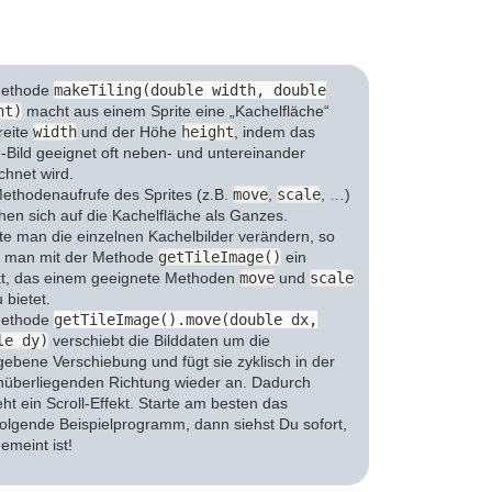
Methode
makeTiling(double width, double
ht)
macht aus einem Sprite eine „Kachelfläche“
reite
width
und der Höhe
height
, indem das
e-Bild geeignet oft neben- und untereinander
chnet wird.
Methodenaufrufe des Sprites (z.B.
move
,
scale
, …)
hen sich auf die Kachelfläche als Ganzes.
e man die einzelnen Kachelbilder verändern, so
t man mit der Methode
getTileImage()
ein
t, das einem geeignete Methoden
move
und
scale
 bietet.
Methode
getTileImage().move(double dx,
le dy)
verschiebt die Bilddaten um die
ebene Verschiebung und fügt sie zyklisch in der
überliegenden Richtung wieder an. Dadurch
eht ein Scroll-Effekt. Starte am besten das
olgende Beispielprogramm, dann siehst Du sofort,
emeint ist!