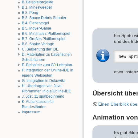
B. Beispielprojekte
B.1. Minesweeper
B.2. Pong
B.3. Space Debris Shooter
B.4. Flattervogel
B.5. Mover-Game
B.6. Minimales Plattformspiel
Ein Sprite w
B.7. Großes Plattformspiel
und des Inde
B.8. Snake-Vorlage
C. Bedienung der IDE
D. Materialien zu bayerischen
new Spr
Schulbüchern
E. Beispiele zum G9-Lehrplan
F. Integration der Online-IDE in
etwa instanzi
eigene Webseiten
G. Integration in Dokuwiki
H. Übertragen von Java-
Prorammen in die Online-IDE
Übersicht über
J. Jgst. 11 spätbeginnend
K. Abiturklassen für
Einen Überblick über 
Bundesländer
Impressum
Animation von
Es gibt Bild