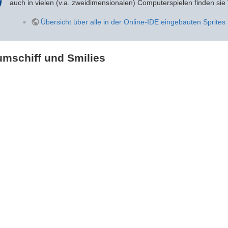
auch in vielen (v.a. zweidimensionalen) Computerspielen finden si
Übersicht über alle in der Online-IDE eingebauten Sprites
umschiff und Smilies