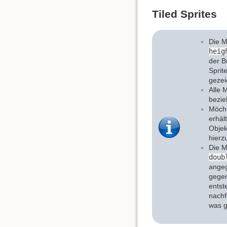
Tiled Sprites
Die 
heig
der B
Sprit
gezei
Alle 
bezie
Möcht
erhäl
Objek
hierzu
Die 
doub
angeg
gegen
entst
nachf
was g