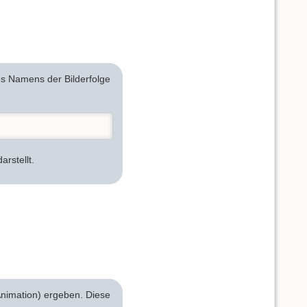
des Namens der Bilderfolge
arstellt.
(Animation) ergeben. Diese