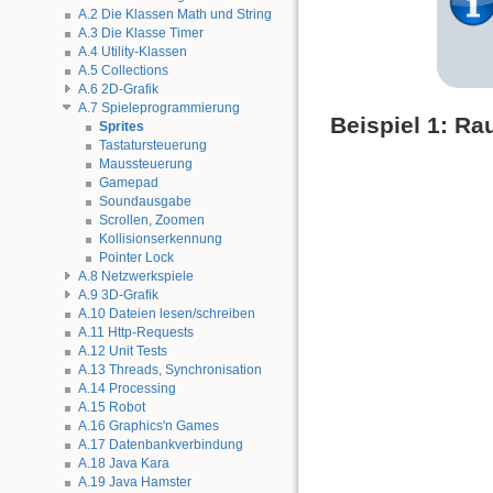
A.2 Die Klassen Math und String
A.3 Die Klasse Timer
A.4 Utility-Klassen
A.5 Collections
A.6 2D-Grafik
A.7 Spieleprogrammierung
Beispiel 1: Ra
Sprites
Tastatursteuerung
Maussteuerung
Gamepad
Soundausgabe
Scrollen, Zoomen
Kollisionserkennung
Pointer Lock
A.8 Netzwerkspiele
A.9 3D-Grafik
A.10 Dateien lesen/schreiben
A.11 Http-Requests
A.12 Unit Tests
A.13 Threads, Synchronisation
A.14 Processing
A.15 Robot
A.16 Graphics'n Games
A.17 Datenbankverbindung
A.18 Java Kara
A.19 Java Hamster