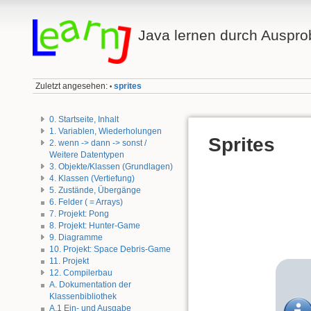
Java lernen durch Auspro
Zuletzt angesehen:
sprites
•
0. Startseite, Inhalt
1. Variablen, Wiederholungen
Sprites
2. wenn -> dann -> sonst /
Weitere Datentypen
3. Objekte/Klassen (Grundlagen)
4. Klassen (Vertiefung)
5. Zustände, Übergänge
6. Felder ( = Arrays)
7. Projekt: Pong
8. Projekt: Hunter-Game
9. Diagramme
10. Projekt: Space Debris-Game
11. Projekt
12. Compilerbau
A. Dokumentation der
Klassenbibliothek
A.1 Ein- und Ausgabe