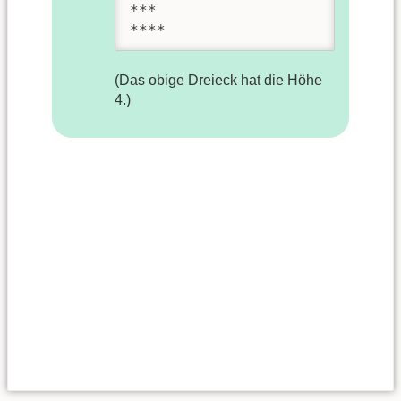
***

****
(Das obige Dreieck hat die Höhe
4.)